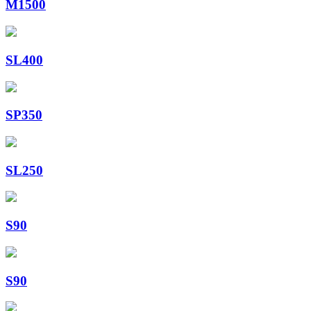
M1500
SL400
SP350
SL250
S90
S90