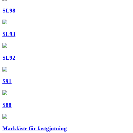
SL98
SL93
SL92
S91
S88
Markfäste för fastgjutning