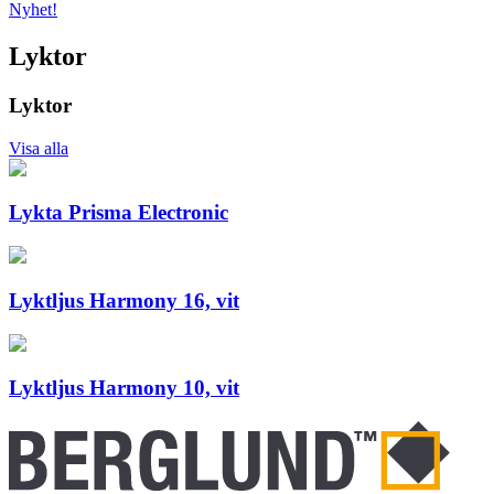
Nyhet!
Lyktor
Lyktor
Visa alla
Lykta Prisma Electronic
Lyktljus Harmony 16, vit
Lyktljus Harmony 10, vit