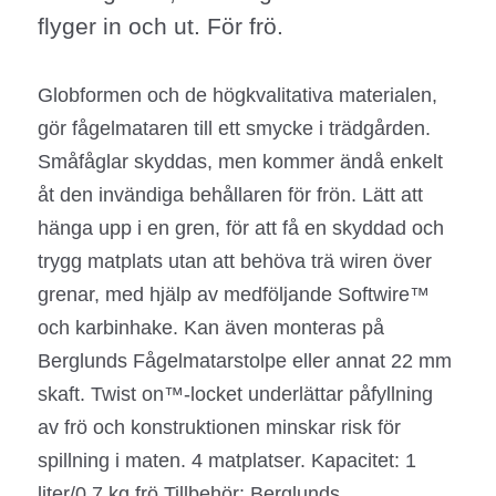
flyger in och ut. För frö.
Globformen och de högkvalitativa materialen,
gör fågelmataren till ett smycke i trädgården.
Småfåglar skyddas, men kommer ändå enkelt
åt den invändiga behållaren för frön. Lätt att
hänga upp i en gren, för att få en skyddad och
trygg matplats utan att behöva trä wiren över
grenar, med hjälp av medföljande Softwire™
och karbinhake. Kan även monteras på
Berglunds Fågelmatarstolpe eller annat 22 mm
skaft. Twist on™-locket underlättar påfyllning
av frö och konstruktionen minskar risk för
spillning i maten. 4 matplatser. Kapacitet: 1
liter/0,7 kg frö Tillbehör: Berglunds