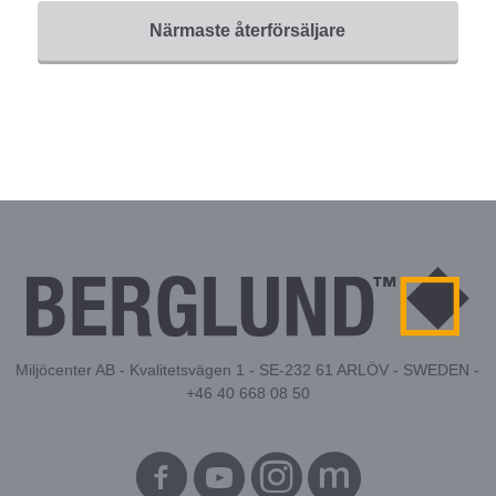
Närmaste återförsäljare
Miljöcenter AB - Kvalitetsvägen 1 - SE-232 61 ARLÖV - SWEDEN -
+46 40 668 08 50