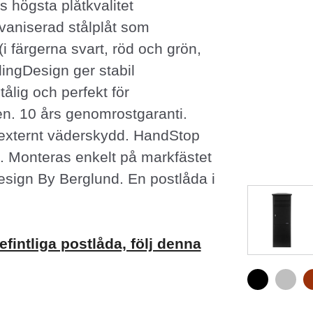
ds högsta plåtkvalitet
lvaniserad stålplåt som
(i färgerna svart, röd och grön,
dingDesign ger stabil
ålig och perfekt för
n. 10 års genomrostgaranti.
externt väderskydd. HandStop
st. Monteras enkelt på markfästet
sign By Berglund. En postlåda i
efintliga postlåda, följ denna