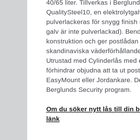
40/65 liter. Tillverkas i Berglun
QualitySteel10, en elektrolytga
pulverlackeras för snygg finish 
galv är inte pulverlackad). Ben
konstruktion och ger postlådan t
skandinaviska väderförhållande
Utrustad med Cylinderlås med 
förhindrar objudna att ta ut po
EasyMount eller Jordankare. De
Berglunds Security program.
Om du söker nytt lås till din b
länk