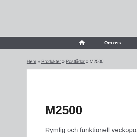
Om oss
Hem
»
Produkter
»
Postlådor
»
M2500
M2500
Rymlig och funktionell veckopos