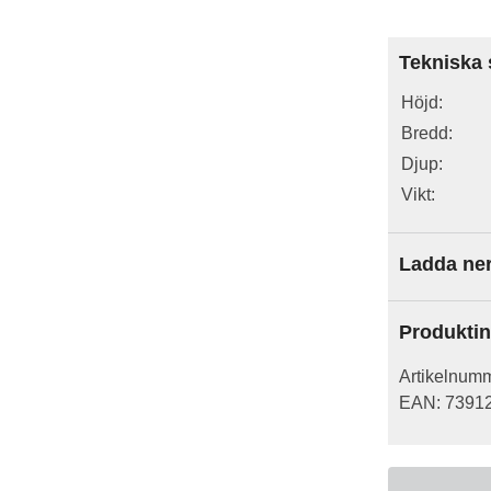
Tekniska 
Höjd:
Bredd:
Djup:
Vikt:
Ladda ne
Produktin
Artikelnum
EAN:
7391