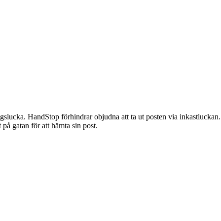
slucka. HandStop förhindrar objudna att ta ut posten via inkastlucka
 på gatan för att hämta sin post.