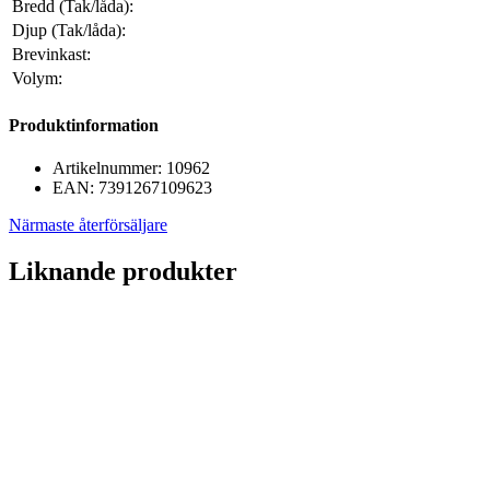
Bredd (Tak/låda):
Djup (Tak/låda):
Brevinkast:
Volym:
Produktinformation
Artikelnummer:
10962
EAN:
7391267109623
Närmaste återförsäljare
Liknande produkter