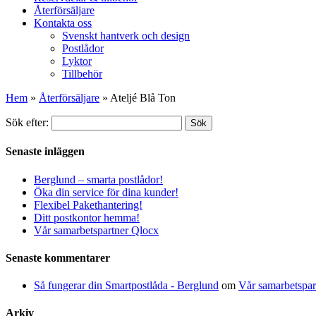
Återförsäljare
Kontakta oss
Svenskt hantverk och design
Postlådor
Lyktor
Tillbehör
Hem
»
Återförsäljare
»
Ateljé Blå Ton
Sök efter:
Sök
Senaste inläggen
Berglund – smarta postlådor!
Öka din service för dina kunder!
Flexibel Pakethantering!
Ditt postkontor hemma!
Vår samarbetspartner Qlocx
Senaste kommentarer
Så fungerar din Smartpostlåda - Berglund
om
Vår samarbetspar
Arkiv