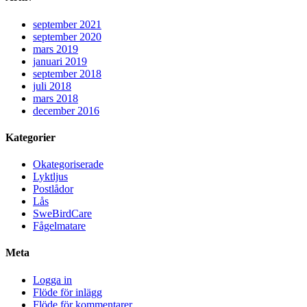
september 2021
september 2020
mars 2019
januari 2019
september 2018
juli 2018
mars 2018
december 2016
Kategorier
Okategoriserade
Lyktljus
Postlådor
Lås
SweBirdCare
Fågelmatare
Meta
Logga in
Flöde för inlägg
Flöde för kommentarer