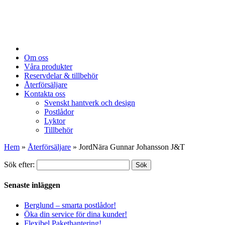
Om oss
Våra produkter
Reservdelar & tillbehör
Återförsäljare
Kontakta oss
Svenskt hantverk och design
Postlådor
Lyktor
Tillbehör
Hem
»
Återförsäljare
»
JordNära Gunnar Johansson J&T
Sök efter:
Sök
Senaste inläggen
Berglund – smarta postlådor!
Öka din service för dina kunder!
Flexibel Pakethantering!