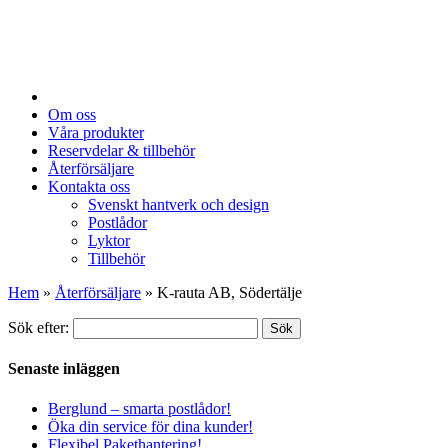
Om oss
Våra produkter
Reservdelar & tillbehör
Återförsäljare
Kontakta oss
Svenskt hantverk och design
Postlådor
Lyktor
Tillbehör
Hem
»
Återförsäljare
»
K-rauta AB, Södertälje
Sök efter:
Sök
Senaste inläggen
Berglund – smarta postlådor!
Öka din service för dina kunder!
Flexibel Pakethantering!