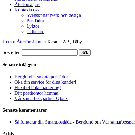
Återförsäljare
Kontakta oss
Svenskt hantverk och design
Postlådor
Lyktor
Tillbehör
Hem
»
Återförsäljare
»
K-rauta AB, Täby
Sök efter:
Sök
Senaste inläggen
Berglund – smarta postlådor!
Öka din service för dina kunder!
Flexibel Pakethantering!
Ditt postkontor hemma!
Vår samarbetspartner Qlocx
Senaste kommentarer
Så fungerar din Smartpostlåda - Berglund
om
Vår samarbetspar
Arkiv