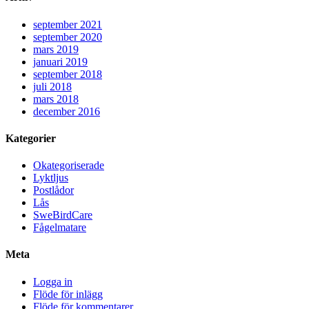
september 2021
september 2020
mars 2019
januari 2019
september 2018
juli 2018
mars 2018
december 2016
Kategorier
Okategoriserade
Lyktljus
Postlådor
Lås
SweBirdCare
Fågelmatare
Meta
Logga in
Flöde för inlägg
Flöde för kommentarer