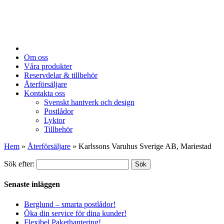
Om oss
Våra produkter
Reservdelar & tillbehör
Återförsäljare
Kontakta oss
Svenskt hantverk och design
Postlådor
Lyktor
Tillbehör
Hem
»
Återförsäljare
»
Karlssons Varuhus Sverige AB, Mariestad
Sök efter:
Sök
Senaste inläggen
Berglund – smarta postlådor!
Öka din service för dina kunder!
Flexibel Pakethantering!