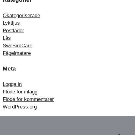
Okategoriserade
Lyktljus
Postlådor
Lås
SweBirdCare
Fågelmatare
Meta
Logga in
Flöde för inlägg
Flöde för kommentarer
WordPress.org