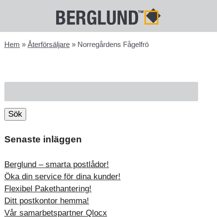
Hem
»
Återförsäljare
»
Norregårdens Fågelfrö
Sök
efter:
Sök
Senaste inläggen
Berglund – smarta postlådor!
Öka din service för dina kunder!
Flexibel Pakethantering!
Ditt postkontor hemma!
Vår samarbetspartner Qlocx