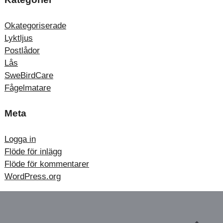
Okategoriserade
Lyktljus
Postlådor
Lås
SweBirdCare
Fågelmatare
Meta
Logga in
Flöde för inlägg
Flöde för kommentarer
WordPress.org