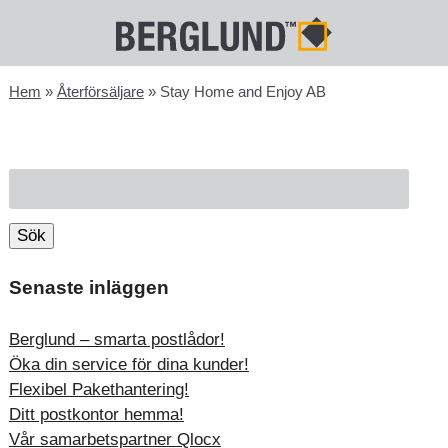
Hem
»
Återförsäljare
»
Stay Home and Enjoy AB
Sök
efter:
Sök
Senaste inläggen
Berglund – smarta postlådor!
Öka din service för dina kunder!
Flexibel Pakethantering!
Ditt postkontor hemma!
Vår samarbetspartner Qlocx