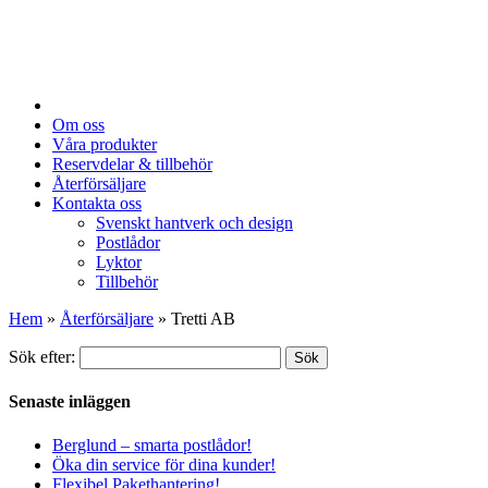
Om oss
Våra produkter
Reservdelar & tillbehör
Återförsäljare
Kontakta oss
Svenskt hantverk och design
Postlådor
Lyktor
Tillbehör
Hem
»
Återförsäljare
»
Tretti AB
Sök efter:
Sök
Senaste inläggen
Berglund – smarta postlådor!
Öka din service för dina kunder!
Flexibel Pakethantering!